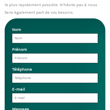
le plus rapidement possible. N’hésite pas à nous
faire également part de vos besoins.
Nom
Prénom
Téléphone
E-mail
Message