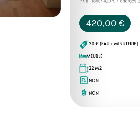
Prix
: loyer 420 € + charges 
420,00
€
20 € (EAU + MINUTERIE)
MEUBLÉ
22 M2
NON
NON