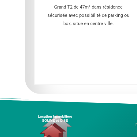
ouer de
Grand T2 de 47m² dans résidence
e de 28
sécurisée avec possibilité de parking ou
er étage
box, situé en centre ville.
mmeuble
 des
alme