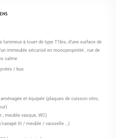
IENS
lumineux à louer de type T1bis, d’une surface de
d’un immeuble sécurisé en monopropriété , rue de
ès calme
lycées / bus
e aménagée et équipée (plaques de cuisson vitro,
our)
he , meuble vasque, WC)
canapé lit / meuble / vaisselle …)