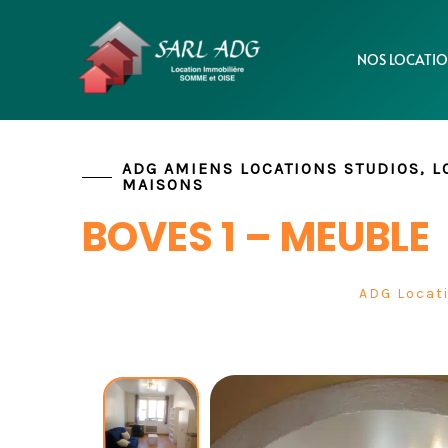
Aller
Panneau de gestion des cookies
au
NOS LOCATIO
contenu
ADG AMIENS LOCATIONS STUDIOS, 
MAISONS
BOVES 1 – MEUBLE
ADG Locat