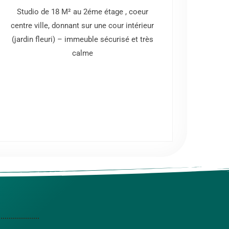
Studio de 18 M² au 2éme étage , coeur
Joli T
centre ville, donnant sur une cour intérieur
de 22
(jardin fleuri) – immeuble sécurisé et très
é
calme
monop