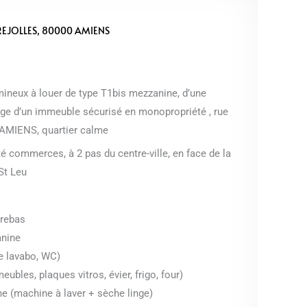
REJOLLES, 80000 AMIENS
neux à louer de type T1bis mezzanine, d’une
age d’un immeuble sécurisé en monopropriété , rue
à AMIENS, quartier calme
é commerces, à 2 pas du centre-ville, en face de la
 St Leu
trebas
anine
e lavabo, WC)
ubles, plaques vitros, évier, frigo, four)
e (machine à laver + sèche linge)