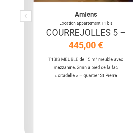
Amiens
Location appartement T1 bis
COURREJOLLES 5 –
445,00
€
ouer de
T1BIS MEUBLE de 15 m² meublé avec
e de 28
mezzanine, 2min à pied de la fac
er étage
« citadelle » – quartier St Pierre
mmeuble
 des
alme