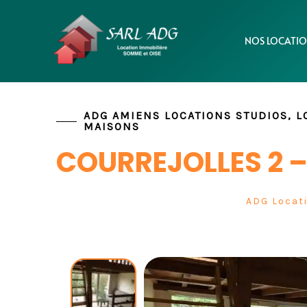
Aller
Panneau de gestion des cookies
au
NOS LOCATIO
contenu
ADG AMIENS LOCATIONS STUDIOS, 
MAISONS
COURREJOLLES 2 –
ADG Locat