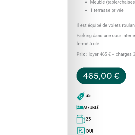
Meublé (table/chaises/
1 terrasse privée
Il est équipé de volets roulan
Parking dans une cour intérie
fermé à clé
Prix
: loyer 465 € + charges 
465,00
€
35
MEUBLÉ
23
OUI