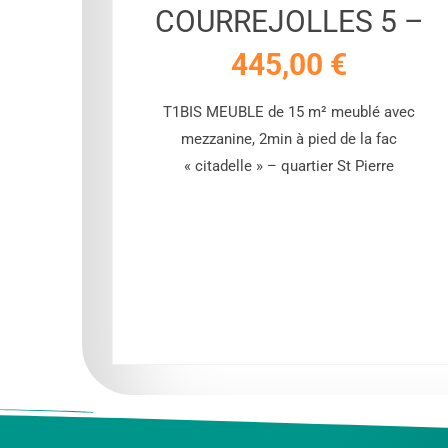
COURREJOLLES 5 –
445,00
€
ouer de
T1BIS MEUBLE de 15 m² meublé avec
e de 28
mezzanine, 2min à pied de la fac
er étage
« citadelle » – quartier St Pierre
mmeuble
 des
alme