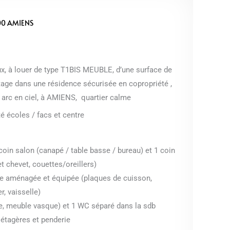
00 AMIENS
x, à louer de type T1BIS MEUBLE, d’une surface de
tage dans une résidence sécurisée en copropriété ,
e arc en ciel, à AMIENS, quartier calme
é écoles / facs et centre
 coin salon (canapé / table basse / bureau) et 1 coin
et chevet, couettes/oreillers)
te aménagée et équipée (plaques de cuisson,
er, vaisselle)
he, meuble vasque) et 1 WC séparé dans la sdb
 étagères et penderie