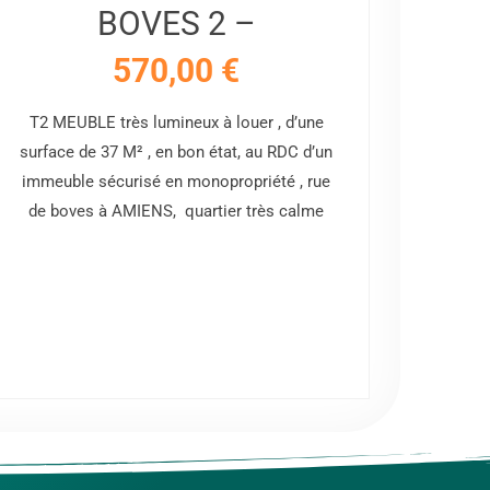
BOVES 2 –
570,00
€
T2 MEUBLE très lumineux à louer , d’une
Stud
surface de 37 M² , en bon état, au RDC d’un
centre
immeuble sécurisé en monopropriété , rue
(jardi
de boves à AMIENS, quartier très calme