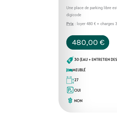
Une place de parking libre es
digicode
Prix
: loyer 480 € + charges 
480,00
€
30 (EAU + ENTRETIEN D
MEUBLÉ
27
OUI
NON