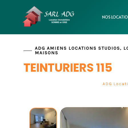
Aller
Panneau de gestion des cookies
au
NOS LOCATIO
contenu
ADG AMIENS LOCATIONS STUDIOS, 
MAISONS
TEINTURIERS 115
ADG Locat