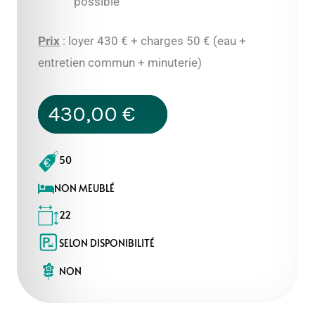
possible
Prix
: loyer 430 € + charges 50 € (eau +
entretien commun + minuterie)
430,00
€
50
NON MEUBLÉ
22
SELON DISPONIBILITÉ
NON